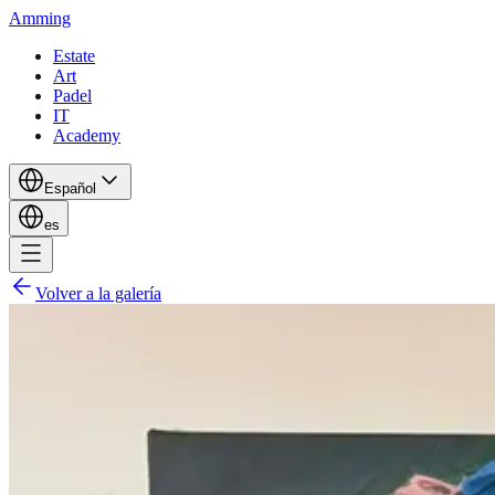
Amming
Estate
Art
Padel
IT
Academy
Español
es
Volver a la galería