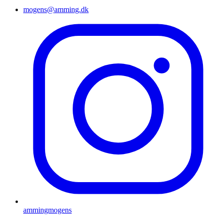
mogens@amming.dk
ammingmogens