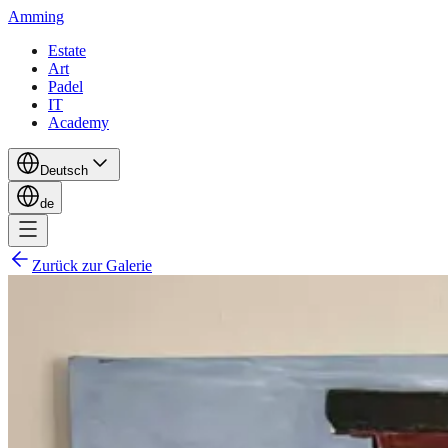
Amming
Estate
Art
Padel
IT
Academy
Deutsch
de
Zurück zur Galerie