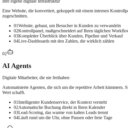
Ihre eigene digitale Infrastruktur
Eine Website, die konvertiert, gekoppelt mit einem internen Kontrol
zugeschnitten.
01
Website, gebaut, um Besucher in Kunden zu verwandeln
02
Kontrollpanel, maßgeschneidert auf Ihren täglichen Workfl
03
Kompletter Überblick über Kunden, Pipeline und Verkauf
04
Live-Dashboards mit den Zahlen, die wirklich zählen
02
AI Agents
Digitale Mitarbeiter, die nie freihaben
Automatisierte Agenten, die sich um die repetitive Arbeit kümmern. 
Wert schafft.
01
Intelligenter Kundenservice, der Kontext versteht
02
Automatische Buchung direkt in Ihren Kalender
03
Lead-Scoring, das warme von kalten Leads trennt
04
Läuft rund um die Uhr, ohne Pausen oder freie Tage