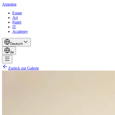
Amming
Estate
Art
Padel
IT
Academy
Deutsch
de
Zurück zur Galerie